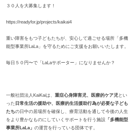
所
３０人を大募集します！
3
L
@
a
https://readyfor.jp/projects/kaikai4
g
L
m
a
a
重い障害をもつ子どもたちが、安心して過ごせる場所「多機
』
i
能型事業所LaLa」を守るためにご支援をお願いいたします。
l
.
毎日５０円〜で「LaLaサポーター」になりませんか？
c
o
m
一般社団法人KaiKaiは、
重症心身障害児、医療的ケア児
とい
った
日常生活の援助や、医療的生活援助行為が必要な子ども
たち
の日中の居場所を確保し、療育活動を通して今後の人生
をより豊かなものにしていくサポートを行う施設
「多機能型
事業所LaLa」
の運営を行っている団体です。