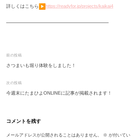
詳しくはこちら︎
https://readyfor.jp/projects/kaikai4
━━━━━━━━━━━━━━━━━━━━━━
投
前の投稿
稿
さつまいも堀り体験をしました！
ナ
ビ
次の投稿
ゲ
今週末にたまひよONLINEに記事が掲載されます！
ー
シ
ョ
コメントを残す
ン
メールアドレスが公開されることはありません。
※
が付いてい