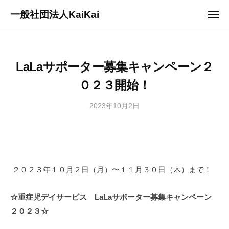
ュ
コ
ー
一般社団法人KaiKai
メ
ン
ニ
重
ュ
テ
ー
症
ン
児
ツ
LaLaサポーター募集キャンペーン２
デ
へ
イ
０２３開始！
ス
サ
キ
ー
2023年10月2日
b
/
ッ
ビ
y
0
プ
s
件
ス
a
の
『
n
コ
多
a
メ
２０２３年１０月２日（月）〜１１月３０日（木）まで！
機
g
ン
能
i
ト
型
☆重症児デイサービス LaLaサポーター募集キャンペーン
2
事
２０２３☆
7
業
3