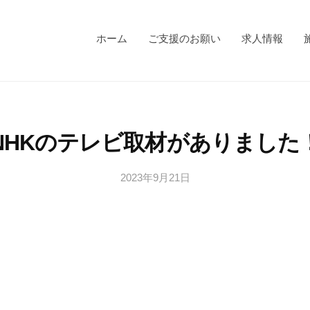
ホーム
ご支援のお願い
求人情報
NHKのテレビ取材がありました
2023年9月21日
b
/
y
0
s
件
a
の
n
コ
a
メ
g
ン
i
ト