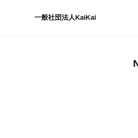
コ
ン
一般社団法人KaiKai
テ
重
ン
症
ツ
児
へ
デ
ス
イ
キ
サ
ッ
ー
プ
ビ
ス
『
多
機
能