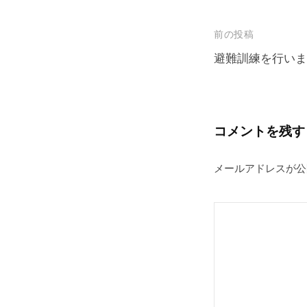
投
前の投稿
稿
避難訓練を行いま
ナ
ビ
ゲ
コメントを残す
ー
メールアドレスが公
シ
ョ
ン