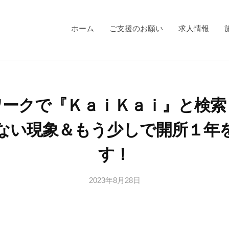
ホーム
ご支援のお願い
求人情報
ワークで『ＫａｉＫａｉ』と検索
ない現象＆もう少しで開所１年
す！
2023年8月28日
b
/
y
0
s
件
a
の