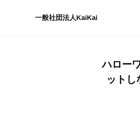
コ
ン
一般社団法人KaiKai
テ
重
ン
症
ツ
児
へ
デ
ス
ハロー
イ
キ
サ
ットし
ッ
ー
プ
ビ
ス
『
多
機
能