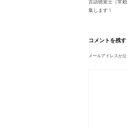
言語聴覚士（常勤
ナ
集します！
ビ
ゲ
ー
シ
コメントを残す
ョ
メールアドレスが公
ン