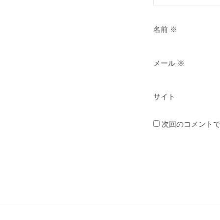
名前
※
メール
※
サイト
次回のコメント