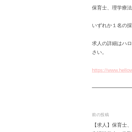
保育士、理学療法
いずれか１名の採
求人の詳細はハロ
さい。
https://www.hello
━━━━━━━━
投
前の投稿
稿
【求人】保育士、