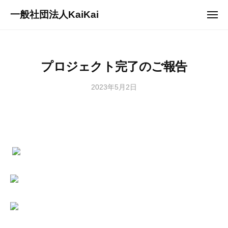
ュ
コ
ー
一般社団法人KaiKai
メ
ン
ニ
重
ュ
テ
ー
症
ン
児
ツ
プロジェクト完了のご報告
デ
へ
イ
2023年5月2日
b
/
ス
サ
y
0
キ
ー
s
件
ッ
ビ
a
の
プ
ス
n
コ
『
a
メ
多
g
ン
機
i
ト
能
2
型
7
事
3
業
3