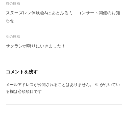
投
前の投稿
稿
スヌーズレン体験会&はあとふるミニコンサート開催のお知
ナ
らせ
ビ
ゲ
次の投稿
ー
サクランボ狩りにいきました！
シ
ョ
ン
コメントを残す
メールアドレスが公開されることはありません。
※
が付いてい
る欄は必須項目です