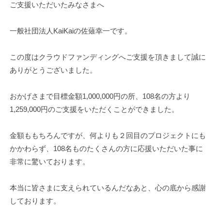
ご支援いただいたみなさまへ
所
@
L
g
a
m
一般社団法人KaiKaiの佐薙幸一です。
L
a
i
a
この度はクラウドファンディングへご支援を頂きまして誠に
l
』
ありがとうございました。
.
c
おかげさまで目標金額1,000,000円の所、108名の方より
o
1,259,000円のご支援をいただくことができました。
m
金額ももちろんですが、何よりも２回目のプロジェクトにも
かかわらず、108名ものたくさんの方に応援いただいた事に
非常に驚いております。
本当に皆さまに支えられているんだなあと、心の底から感謝
しております。