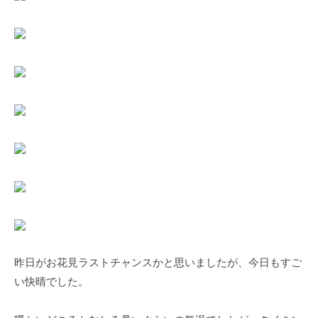
所
3
L
@
a
g
L
m
a
a
』
i
l
.
c
o
m
昨日がお花見ラストチャンスかと思いましたが、今日もすご
い快晴でした。