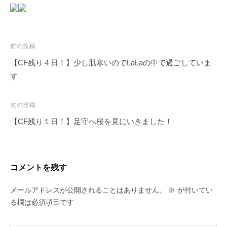
​
投
前の投稿
稿
【CF残り４日！】少し肌寒いのでLaLaの中で過ごしていま
ナ
す
ビ
ゲ
次の投稿
ー
【CF残り１日！】足守へ桜を見にいきました！
シ
ョ
ン
コメントを残す
メールアドレスが公開されることはありません。
※
が付いてい
る欄は必須項目です