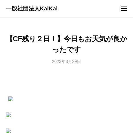
ュ
コ
ー
一般社団法人KaiKai
メ
ン
ニ
重
ュ
テ
ー
症
ン
児
ツ
【CF残り２日！】今日もお天気が良か
デ
へ
イ
ったです
ス
サ
キ
ー
2023年3月29日
b
/
ッ
ビ
y
0
プ
s
件
ス
a
の
『
n
コ
多
a
メ
機
g
ン
能
i
ト
型
2
事
7
業
3