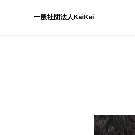
コ
ン
一般社団法人KaiKai
テ
重
ン
症
ツ
児
へ
デ
ス
イ
キ
サ
ッ
ー
プ
ビ
ス
『
多
機
能