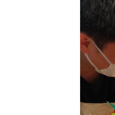
型
事
業
所
L
a
L
a
』