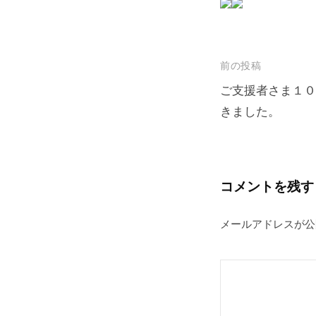
​
投
前の投稿
稿
ご支援者さま１０
きました。
ナ
ビ
ゲ
ー
コメントを残す
シ
メールアドレスが公
ョ
ン