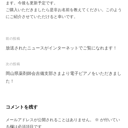
ます。今後も更新予定です。
ご購入いただきましたら是非お名前を教えてください。このよう
にご紹介させていただけると幸いです。
投
前の投稿
稿
放送されたニュースがインターネットでご覧になれます！
ナ
ビ
次の投稿
ゲ
岡山県薬剤師会吉備支部さまより電子ピアノをいただきまし
ー
た！
シ
ョ
ン
コメントを残す
メールアドレスが公開されることはありません。
※
が付いてい
る欄は必須項目です