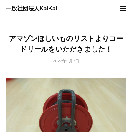
ュ
コ
ー
一般社団法人KaiKai
メ
ン
ニ
重
ュ
テ
ー
症
ン
児
ツ
アマゾンほしいものリストよりコー
デ
へ
イ
ドリールをいただきました！
ス
サ
キ
ー
2022年9月7日
b
/
ッ
ビ
y
0
プ
s
件
ス
a
の
『
n
コ
多
a
メ
機
g
ン
能
i
ト
型
2
事
7
業
3