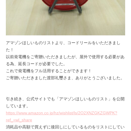
所
3
L
@
a
g
L
m
a
a
』
i
アマゾンほしいものリストより、コードリールをいただきまし
l
た！
.
以前発電機をご寄贈いただきましたが、屋外で使用する必要があ
c
る為、延長コードが必要でした。
o
これで発電機をフル活用することができます！
m
ご寄贈いただきました渡部礼璽さま、ありがとうございました。
引き続き、公式サイトでも「アマゾンほしいものリスト」を公開
しています。
https://www.amazon.co.jp/hz/wishlist/ls/2O2XNZGKZGWPK?
ref_=wl_share
消耗品や高額で買えずに後回しにしているものをリストにしてい