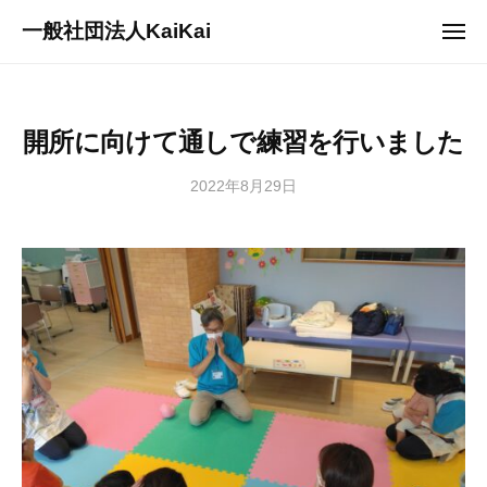
ュ
コ
ー
一般社団法人KaiKai
メ
ン
ニ
重
ュ
テ
ー
症
ン
児
ツ
開所に向けて通しで練習を行いました
デ
へ
イ
2022年8月29日
b
/
ス
サ
y
0
キ
ー
s
件
ッ
ビ
a
の
プ
ス
n
コ
『
a
メ
多
g
ン
機
i
ト
能
2
型
7
事
3
業
3