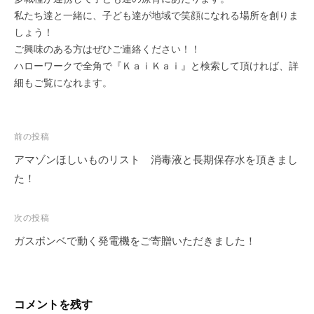
私たち達と一緒に、子ども達が地域で笑顔になれる場所を創りま
しょう！
ご興味のある方はぜひご連絡ください！！
ハローワークで全角で『ＫａｉＫａｉ』と検索して頂ければ、詳
細もご覧になれます。
投
前の投稿
稿
アマゾンほしいものリスト 消毒液と長期保存水を頂きまし
ナ
た！
ビ
ゲ
次の投稿
ー
ガスボンベで動く発電機をご寄贈いただきました！
シ
ョ
ン
コメントを残す