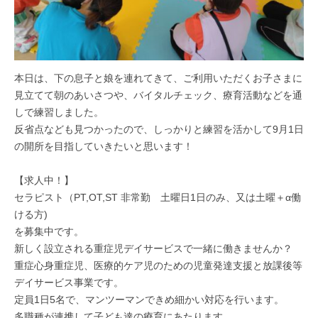
所
@
L
g
a
m
L
a
i
a
本日は、下の息子と娘を連れてきて、ご利用いただくお子さまに
l
』
見立てて朝のあいさつや、バイタルチェック、療育活動などを通
.
しで練習しました。
c
反省点なども見つかったので、しっかりと練習を活かして9月1日
o
の開所を目指していきたいと思います！
m
【求人中！】
セラピスト（PT,OT,ST 非常勤 土曜日1日のみ、又は土曜＋α働
ける方)
を募集中です。
新しく設立される重症児デイサービスで一緒に働きませんか？
重症心身重症児、医療的ケア児のための児童発達支援と放課後等
デイサービス事業です。
定員1日5名で、マンツーマンできめ細かい対応を行います。
多職種が連携して子ども達の療育にあたります。