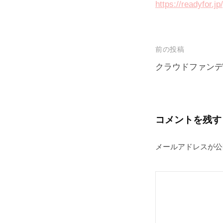
https://readyfor.jp
型
事
業
投
前の投稿
所
稿
L
クラウドファンデ
a
ナ
L
ビ
a
ゲ
コメントを残す
』
ー
メールアドレスが公
シ
ョ
ン