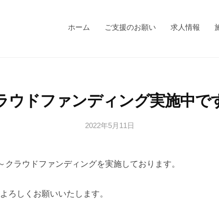
ホーム
ご支援のお願い
求人情報
ラウドファンディング実施中で
2022年5月11日
b
/
y
0
s
件
0時～クラウドファンディングを実施しております。
a
の
n
コ
a
メ
よろしくお願いいたします。
g
ン
i
ト