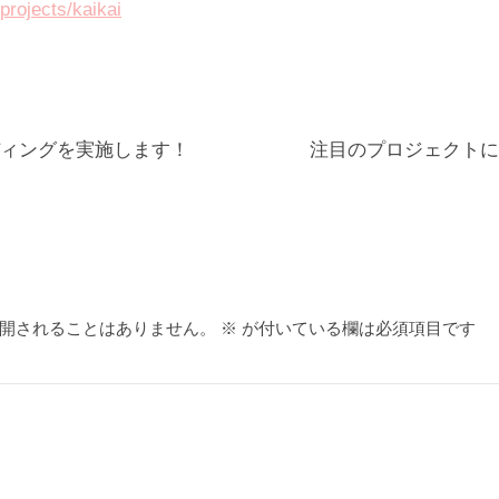
/projects/kaikai
2
7
3
3
@
ィングを実施します！
注目のプロジェクトに
g
m
a
i
l
開されることはありません。
※
が付いている欄は必須項目です
.
c
o
m