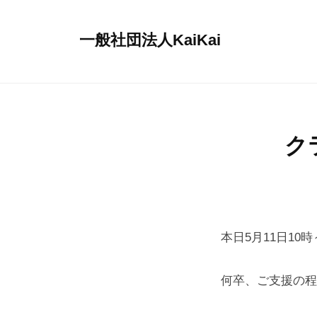
コ
ン
一般社団法人KaiKai
テ
重
ン
症
ツ
児
へ
デ
ス
ク
イ
キ
サ
ッ
ー
プ
ビ
ス
本日5月11日1
『
多
何卒、ご支援の程
機
能