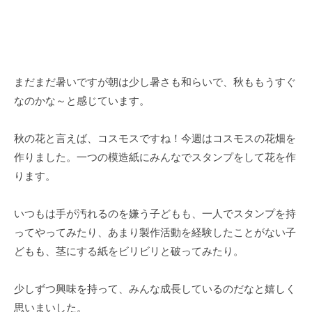
所
@
L
g
a
m
L
a
i
a
まだまだ暑いですが朝は少し暑さも和らいで、秋ももうすぐ
l
』
なのかな～と感じています。
.
c
秋の花と言えば、コスモスですね！今週はコスモスの花畑を
o
作りました。一つの模造紙にみんなでスタンプをして花を作
m
ります。
いつもは手が汚れるのを嫌う子どもも、一人でスタンプを持
ってやってみたり、あまり製作活動を経験したことがない子
どもも、茎にする紙をビリビリと破ってみたり。
少しずつ興味を持って、みんな成長しているのだなと嬉しく
思いまいした。