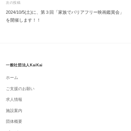
ゲ
次の投稿
ー
2024/10/5(土)に、第３回「家族でバリアフリー映画鑑賞会」
シ
を開催します！！
ョ
ン
一般社団法人KaiKai
ホーム
ご支援のお願い
求人情報
施設案内
団体概要