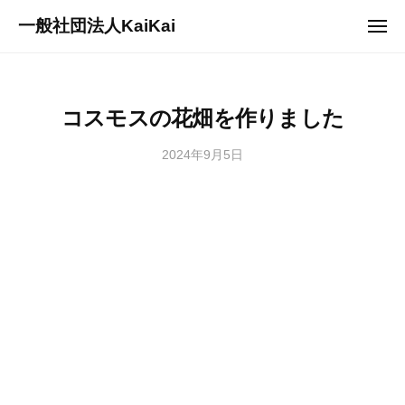
ュ
コ
ー
一般社団法人KaiKai
メ
ン
ニ
重
ュ
テ
ー
症
ン
児
ツ
コスモスの花畑を作りました
デ
へ
イ
2024年9月5日
b
ス
サ
y
キ
ー
s
ッ
ビ
a
プ
ス
n
『
a
多
g
機
i
能
2
型
7
事
3
業
3