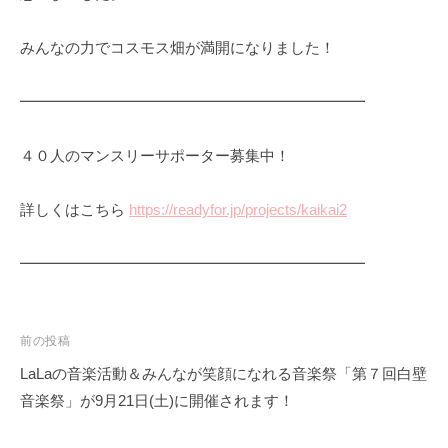
みんなの力でコスモス畑が満開になりました！
━━━━━━━━━━━━━━━━━━━━━━━
４０人のマンスリーサポーター募集中！
詳しくはこちら ︎
https://readyfor.jp/projects/kaikai2
━━━━━━━━━━━━━━━━━━━━━━━
投
前の投稿
稿
LaLaの音楽活動＆みんなが笑顔になれる音楽祭「第７回白壁
ナ
音楽祭」が9月21日(土)に開催されます！
ビ